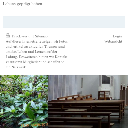
Lebens geprägt haben.
Druckversion
|
Sitemap
Login
Auf dieser Internetseite zeigen wir Fotos
Webansicht
und Artikel zu aktuellen Themen rund
um das Leben und Lernen auf der
Loburg. Desweiteren bieten wir Kontakt
zu unseren Mitglieder und schaffen so
ein Netzwerk.