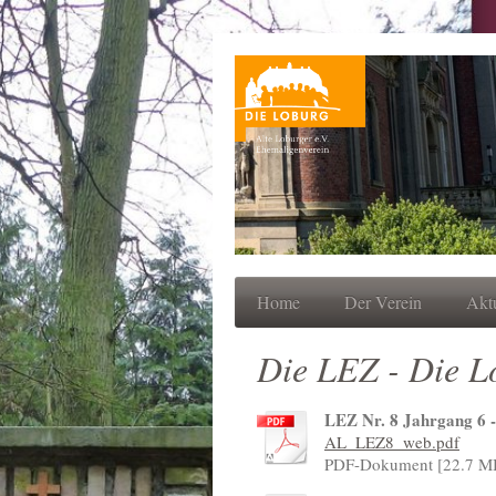
Home
Der Verein
Aktu
Die LEZ - Die L
LEZ Nr. 8 Jahrgang 6 
AL_LEZ8_web.pdf
PDF-Dokument [22.7 M